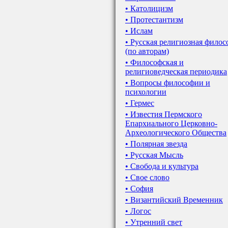
• Католицизм
• Протестантизм
• Ислам
• Русская религиозная фило
(по авторам)
• Философская и
религиоведческая периодика
• Вопросы философии и
психологии
• Гермес
• Известия Пермского
Епархиального Церковно-
Археологического Общества
• Полярная звезда
• Русская Мысль
• Свобода и культура
• Свое слово
• София
• Византийский Временник
• Логос
• Утренний свет