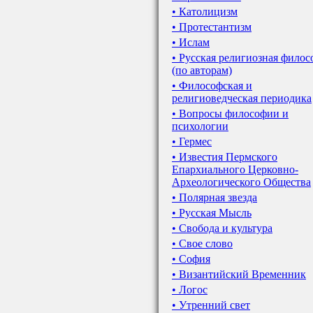
• Католицизм
• Протестантизм
• Ислам
• Русская религиозная фило
(по авторам)
• Философская и
религиоведческая периодика
• Вопросы философии и
психологии
• Гермес
• Известия Пермского
Епархиального Церковно-
Археологического Общества
• Полярная звезда
• Русская Мысль
• Свобода и культура
• Свое слово
• София
• Византийский Временник
• Логос
• Утренний свет