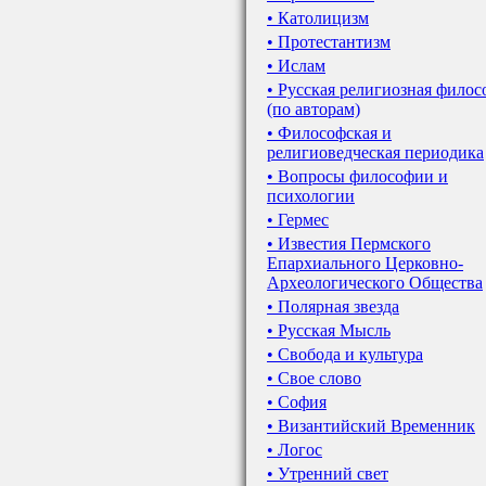
• Католицизм
• Протестантизм
• Ислам
• Русская религиозная фило
(по авторам)
• Философская и
религиоведческая периодика
• Вопросы философии и
психологии
• Гермес
• Известия Пермского
Епархиального Церковно-
Археологического Общества
• Полярная звезда
• Русская Мысль
• Свобода и культура
• Свое слово
• София
• Византийский Временник
• Логос
• Утренний свет