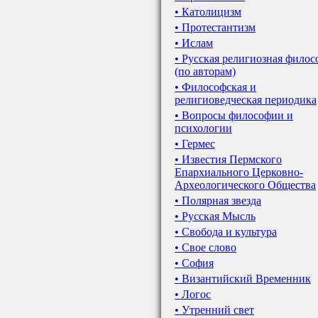
• Католицизм
• Протестантизм
• Ислам
• Русская религиозная фило
(по авторам)
• Философская и
религиоведческая периодика
• Вопросы философии и
психологии
• Гермес
• Известия Пермского
Епархиального Церковно-
Археологического Общества
• Полярная звезда
• Русская Мысль
• Свобода и культура
• Свое слово
• София
• Византийский Временник
• Логос
• Утренний свет