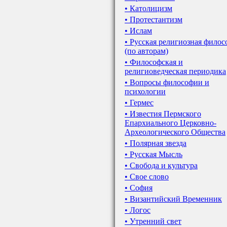
• Католицизм
• Протестантизм
• Ислам
• Русская религиозная фило
(по авторам)
• Философская и
религиоведческая периодика
• Вопросы философии и
психологии
• Гермес
• Известия Пермского
Епархиального Церковно-
Археологического Общества
• Полярная звезда
• Русская Мысль
• Свобода и культура
• Свое слово
• София
• Византийский Временник
• Логос
• Утренний свет