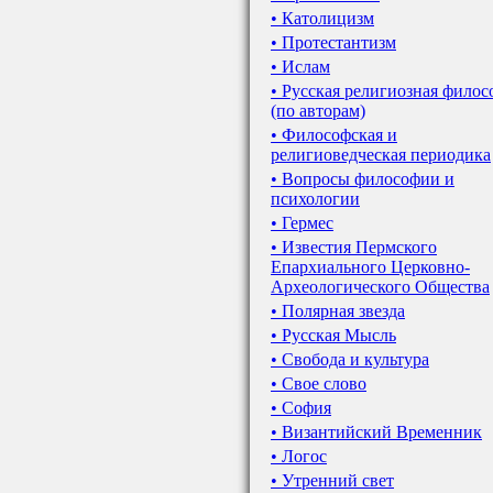
• Католицизм
• Протестантизм
• Ислам
• Русская религиозная фило
(по авторам)
• Философская и
религиоведческая периодика
• Вопросы философии и
психологии
• Гермес
• Известия Пермского
Епархиального Церковно-
Археологического Общества
• Полярная звезда
• Русская Мысль
• Свобода и культура
• Свое слово
• София
• Византийский Временник
• Логос
• Утренний свет