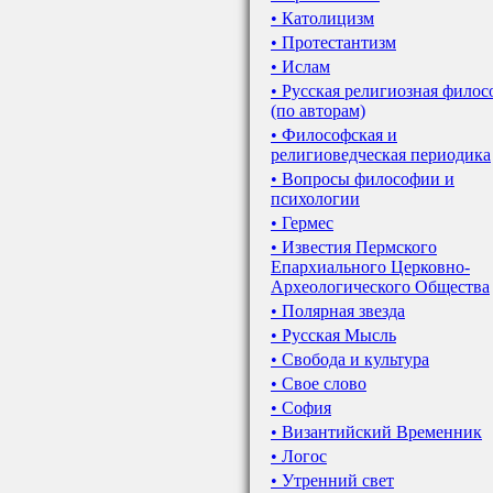
• Католицизм
• Протестантизм
• Ислам
• Русская религиозная фило
(по авторам)
• Философская и
религиоведческая периодика
• Вопросы философии и
психологии
• Гермес
• Известия Пермского
Епархиального Церковно-
Археологического Общества
• Полярная звезда
• Русская Мысль
• Свобода и культура
• Свое слово
• София
• Византийский Временник
• Логос
• Утренний свет