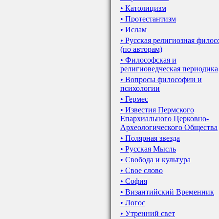
• Католицизм
• Протестантизм
• Ислам
• Русская религиозная фило
(по авторам)
• Философская и
религиоведческая периодика
• Вопросы философии и
психологии
• Гермес
• Известия Пермского
Епархиального Церковно-
Археологического Общества
• Полярная звезда
• Русская Мысль
• Свобода и культура
• Свое слово
• София
• Византийский Временник
• Логос
• Утренний свет